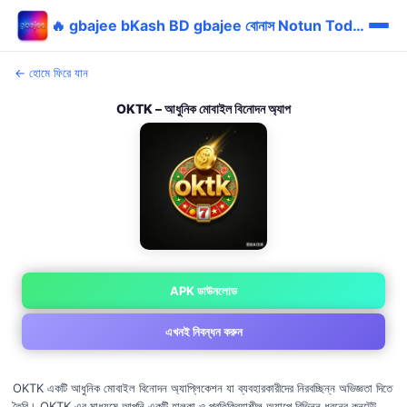
🔥 gbajee bKash BD gbajee বোনাস Notun Today
← হোমে ফিরে যান
OKTK – আধুনিক মোবাইল বিনোদন অ্যাপ
APK ডাউনলোড
এখনই নিবন্ধন করুন
OKTK একটি আধুনিক মোবাইল বিনোদন অ্যাপ্লিকেশন যা ব্যবহারকারীদের নিরবচ্ছিন্ন অভিজ্ঞতা দিতে
তৈরি। OKTK এর মাধ্যমে আপনি একটি হালকা ও প্রতিক্রিয়াশীল অ্যাপে বিভিন্ন ধরনের কনটেন্ট