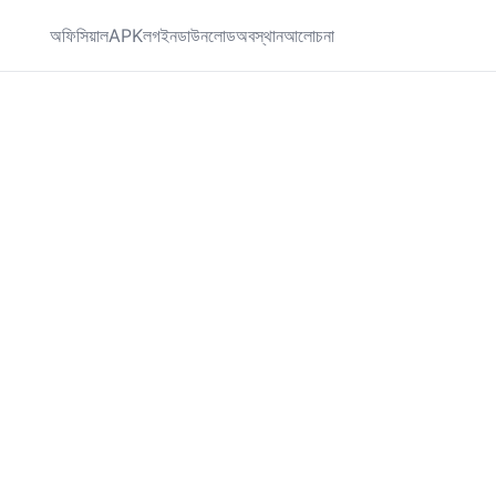
অফিসিয়াল
APK
লগইন
ডাউনলোড
অবস্থান
আলোচনা