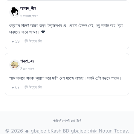
আকাশ_নীল
3 সপ্তাহ আগে
শুক্রবার মানেই আমার জন্য রিল্যাক্সেশন ডে! কোনো টেনশন নেই, শুধু আরাম আর প্রিয়
মানুষদের সাথে আড্ডা। ❤️
💬 উত্তর দিন
♥ 39
শান্তা_২৪
2 মাস আগে
আজ সকালে হালকা ব্যায়াম করে মনটা বেশ সতেজ লাগছে। সবাই চেষ্টা করতে পারেন।
💬 উত্তর দিন
♥ 67
শর্তাবলী
গোপনীয়তা নীতি
© 2026 🔥 gbajee bKash BD gbajee বোনাস Notun Today.