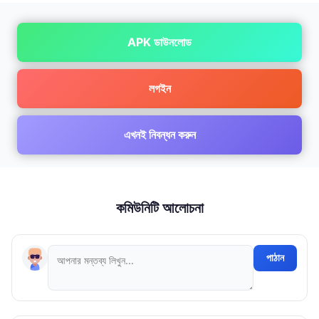
APK ডাউনলোড
লগইন
এখনই নিবন্ধন করুন
কমিউনিটি আলোচনা
পাঠান