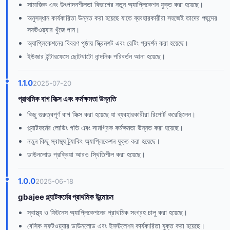
সামাজিক এবং উৎপাদনশীলতা বিভাগের নতুন অ্যাপ্লিকেশন যুক্ত করা হয়েছে।
অনুসন্ধান কার্যকারিতা উন্নত করা হয়েছে যাতে ব্যবহারকারীরা সহজেই তাদের পছন্দের
সফটওয়্যার খুঁজে পান।
অ্যাপ্লিকেশনের বিবরণ পৃষ্ঠায় স্ক্রিনশট এবং রেটিং প্রদর্শন করা হয়েছে।
ইউজার ইন্টারফেসে ছোটখাটো নান্দনিক পরিবর্তন আনা হয়েছে।
1.1.0
2025-07-20
প্রাথমিক বাগ ফিক্স এবং কর্মক্ষমতা উন্নতি
কিছু গুরুত্বপূর্ণ বাগ ফিক্স করা হয়েছে যা ব্যবহারকারীরা রিপোর্ট করেছিলেন।
প্ল্যাটফর্মের লোডিং গতি এবং সামগ্রিক কর্মক্ষমতা উন্নত করা হয়েছে।
নতুন কিছু স্বাস্থ্য ট্র্যাকিং অ্যাপ্লিকেশন যুক্ত করা হয়েছে।
ডাউনলোড প্রক্রিয়া আরও স্থিতিশীল করা হয়েছে।
1.0.0
2025-06-18
gbajee প্ল্যাটফর্মের প্রাথমিক উন্মোচন
স্বাস্থ্য ও ফিটনেস অ্যাপ্লিকেশনের প্রাথমিক সংগ্রহ চালু করা হয়েছে।
বেসিক সফটওয়্যার ডাউনলোড এবং ইনস্টলেশন কার্যকারিতা যুক্ত করা হয়েছে।