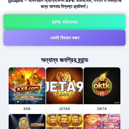
gbajee - অফিসিয়াল অ্যাপ্লিকেশন APK ডাউনলোড, লগইন ও নিবন্ধনের
জন্য আপনার বিশ্বস্ত প্ল্যাটফর্ম।
APK ডাউনলোড
এখনই নিবন্ধন করুন
অন্যান্য জনপ্রিয় ব্র্যান্ড
KX8
JETA9
OKTK