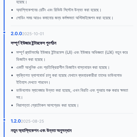
হয়েছে।
অ্যাপ্লিকেশনের রেটিং এবং রিভিউ সিস্টেম উন্নত করা হয়েছে।
লোডিং সময় আরও কমানোর জন্য কর্মক্ষমতা অপ্টিমাইজেশন করা হয়েছে।
2.0.0
2025-10-01
সম্পূর্ণ ইউজার ইন্টারফেস পুনর্গঠন
সম্পূর্ণ প্ল্যাটফর্মের ইউজার ইন্টারফেস (UI) এবং ইউজার অভিজ্ঞতা (UX) নতুন করে
ডিজাইন করা হয়েছে।
একটি আধুনিক এবং প্রতিক্রিয়াশীল ডিজাইন বাস্তবায়ন করা হয়েছে।
ব্যক্তিগত ড্যাশবোর্ড চালু করা হয়েছে যেখানে ব্যবহারকারীরা তাদের ডাউনলোড
ইতিহাস দেখতে পারবেন।
ডাউনলোড ম্যানেজার উন্নত করা হয়েছে, এখন বিরতি এবং পুনরায় শুরু করার ক্ষমতা
সহ।
নিরাপত্তা প্রোটোকল আপগ্রেড করা হয়েছে।
1.2.0
2025-08-25
নতুন অ্যাপ্লিকেশন এবং উন্নত অনুসন্ধান