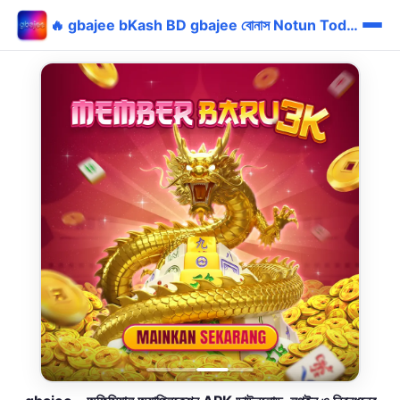
🔥 gbajee bKash BD gbajee বোনাস Notun Today