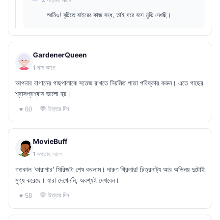
আমিও! বৃষ্টিতে বাইরের কাজ বন্ধ, তাই ঘরে বসে মুভি দেখছি।
GardenerQueen
1 মাস আগে
আপনার বাগানের গাছপালাকে সতেজ রাখতে নিয়মিত পাতা পরিষ্কার করুন। এতে গাছের
শ্বাসপ্রশ্বাস ভালো হয়।
💬 উত্তর দিন
♥ 60
MovieBuff
1 সপ্তাহ আগে
গতকাল 'কারাগার' সিরিজটা শেষ করলাম। দারুণ থ্রিলার! চিত্রনাট্য আর অভিনয় দুটোই
মুগ্ধ করেছে। যারা দেখেননি, অবশ্যই দেখবেন।
💬 উত্তর দিন
♥ 58