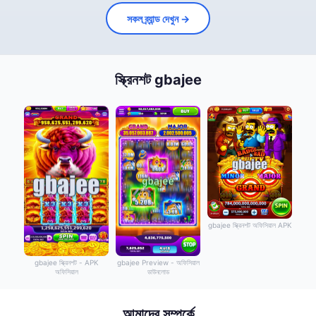
সকল ব্র্যান্ড দেখুন →
স্ক্রিনশট gbajee
gbajee স্ক্রিনশট অফিসিয়াল APK
gbajee স্ক্রিনশট - APK
gbajee Preview - অফিসিয়াল
অফিসিয়াল
ডাউনলোড
আমাদের সম্পর্কে