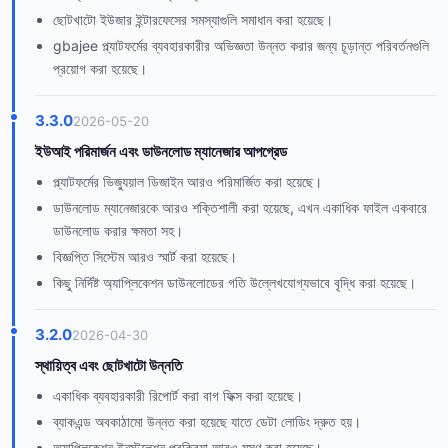
ছোটখাটো ইউজার ইন্টারফেসের সমস্যাগুলি সমাধান করা হয়েছে।
gbajee প্ল্যাটফর্মের ব্যবহারকারীর অভিজ্ঞতা উন্নত করার জন্য চূড়ান্ত পরিবর্তনগুলি
প্রয়োগ করা হয়েছে।
3.3.0
2026-05-20
ইউআই পরিমার্জন এবং ডাউনলোড ম্যানেজার আপগ্রেড
প্ল্যাটফর্মের ভিজ্যুয়াল ডিজাইন আরও পরিমার্জিত করা হয়েছে।
ডাউনলোড ম্যানেজারকে আরও শক্তিশালী করা হয়েছে, এখন একাধিক ফাইল একবারে
ডাউনলোড করার ক্ষমতা সহ।
বিজ্ঞপ্তি সিস্টেম আরও স্মার্ট করা হয়েছে।
কিছু নির্দিষ্ট অ্যাপ্লিকেশন ডাউনলোডের গতি উল্লেখযোগ্যভাবে বৃদ্ধি করা হয়েছে।
3.2.0
2026-04-30
স্থায়িত্ব এবং ছোটখাটো উন্নতি
একাধিক ব্যবহারকারী রিপোর্ট করা বাগ ফিক্স করা হয়েছে।
ব্যাকএন্ড অবকাঠামো উন্নত করা হয়েছে যাতে ডেটা লোডিং দ্রুত হয়।
অ্যাপ্লিকেশন ইনস্টলেশন প্রক্রিয়া আরও মসৃণ করা হয়েছে।