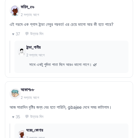
করিম_৫৬
2 সপ্তাহ আগে
এই গরমে এক গ্লাস ঠান্ডা লেবুর শরবত! এর চেয়ে ভালো আর কী হতে পারে?
💬 উত্তর দিন
♥ 37
ঠান্ডা_পানীয়
2 সপ্তাহ আগে
সাথে একটু পুদিনা পাতা দিলে আরও ভালো লাগে। 🌿
আকাশ৮৮
2 সপ্তাহ আগে
আজ সারাদিন বৃষ্টির জন্য বের হতে পারিনি, gbajee দেখে সময় কাটালাম।
💬 উত্তর দিন
♥ 35
ঘরের_কোণায়
2 সপ্তাহ আগে