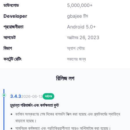
ডাউনলোড
5,000,000+
Developer
gbajee টিম
প্রয়োজনীয়তা
Android 5.0+
আপডেট
অক্টোবর 26, 2023
বিভাগ
অ্যাপ স্টোর
কনটেন্ট রেটিং
সকলের জন্য
রিলিজ লগ
3.4.3
2026-06-13
সর্বশেষ
চূড়ান্ত পরিমার্জন এবং কর্মক্ষমতা বুস্ট
বর্তমান সংস্করণের শেষ দিকের বাগগুলি ফিক্স করা হয়েছে এবং প্ল্যাটফর্মের স্থায়িত্ব
বাড়ানো হয়েছে।
সামগ্রিক কর্মক্ষমতা এবং প্রতিক্রিয়াশীলতা আরও অপ্টিমাইজ করা হয়েছে।