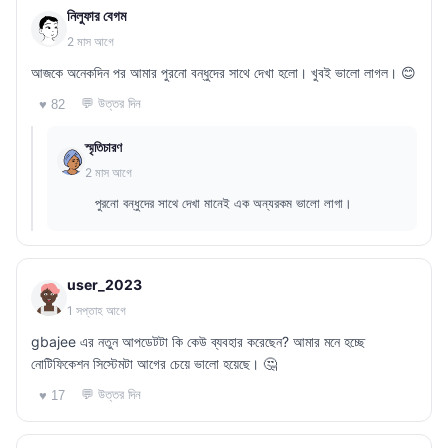
নিলুফার বেগম
2 মাস আগে
আজকে অনেকদিন পর আমার পুরনো বন্ধুদের সাথে দেখা হলো। খুবই ভালো লাগল। 😊
💬 উত্তর দিন
♥ 82
স্মৃতিচারণ
2 মাস আগে
পুরনো বন্ধুদের সাথে দেখা মানেই এক অন্যরকম ভালো লাগা।
user_2023
1 সপ্তাহ আগে
gbajee এর নতুন আপডেটটা কি কেউ ব্যবহার করেছেন? আমার মনে হচ্ছে
নোটিফিকেশন সিস্টেমটা আগের চেয়ে ভালো হয়েছে। 🤔
💬 উত্তর দিন
♥ 17