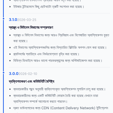
ইউজার ইন্টারফেসে কিছু ছোটখাটো ত্রুটি সংশোধন করা হয়েছে।
3.1.0
2026-03-25
স্বাস্থ্য ও ফিটনেস বিভাগের সম্প্রসারণ
স্বাস্থ্য ও ফিটনেস বিভাগের জন্য আরও প্রিমিয়াম এবং বিশেষায়িত অ্যাপ্লিকেশন যুক্ত
করা হয়েছে।
এই বিভাগের অ্যাপ্লিকেশনগুলির জন্য বিস্তারিত ফিল্টারিং অপশন যোগ করা হয়েছে।
প্ল্যাটফর্মের স্থায়িত্ব এবং নির্ভরযোগ্যতা বৃদ্ধি করা হয়েছে।
বিভিন্ন ডিভাইসে আরও ভালো পারফরম্যান্সের জন্য অপ্টিমাইজেশন করা হয়েছে।
3.0.0
2026-02-10
ব্যক্তিগতকরণ এবং কমিউনিটি বৈশিষ্ট্য
ব্যবহারকারীর পছন্দ অনুযায়ী ব্যক্তিগতকৃত অ্যাপ্লিকেশন সুপারিশ চালু করা হয়েছে।
ব্যবহারকারীদের জন্য একটি কমিউনিটি ফোরাম তৈরি করা হয়েছে যেখানে তারা
অ্যাপ্লিকেশন সম্পর্কে আলোচনা করতে পারবেন।
দ্রুত ডাউনলোডের জন্য CDN (Content Delivery Network) ইন্টিগ্রেশন