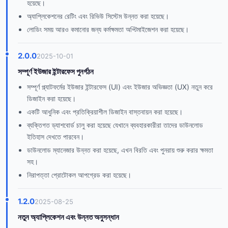
হয়েছে।
অ্যাপ্লিকেশনের রেটিং এবং রিভিউ সিস্টেম উন্নত করা হয়েছে।
লোডিং সময় আরও কমানোর জন্য কর্মক্ষমতা অপ্টিমাইজেশন করা হয়েছে।
2.0.0
2025-10-01
সম্পূর্ণ ইউজার ইন্টারফেস পুনর্গঠন
সম্পূর্ণ প্ল্যাটফর্মের ইউজার ইন্টারফেস (UI) এবং ইউজার অভিজ্ঞতা (UX) নতুন করে
ডিজাইন করা হয়েছে।
একটি আধুনিক এবং প্রতিক্রিয়াশীল ডিজাইন বাস্তবায়ন করা হয়েছে।
ব্যক্তিগত ড্যাশবোর্ড চালু করা হয়েছে যেখানে ব্যবহারকারীরা তাদের ডাউনলোড
ইতিহাস দেখতে পারবেন।
ডাউনলোড ম্যানেজার উন্নত করা হয়েছে, এখন বিরতি এবং পুনরায় শুরু করার ক্ষমতা
সহ।
নিরাপত্তা প্রোটোকল আপগ্রেড করা হয়েছে।
1.2.0
2025-08-25
নতুন অ্যাপ্লিকেশন এবং উন্নত অনুসন্ধান