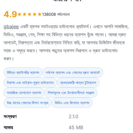
4.9
★
★
★
★
★
138008 পর্যালোচনা
gbajee
একটি ব্যাপক সফটওয়্যার ডাউনলোড প্ল্যাটফর্ম। এখানে আপনি সামাজিক,
ভিডিও, সরঞ্জাম, গেম, শিক্ষা সহ বিভিন্ন ধরনের অ্যাপস খুঁজে পাবেন। আমরা দ্রুত
আপডেট, নিরাপত্তা এবং নির্ভরযোগ্যতা নিশ্চিত করি, যা আপনার ডিজিটাল জীবনকে
সহজ ও সমৃদ্ধ করবে। আপনার পছন্দের অ্যাপস নিরাপদে ও দ্রুত ডাউনলোড
করুন।
বিভিন্ন ক্যাটাগরির অ্যাপস
সর্বশেষ অ্যাপস এবং গেমসের দ্রুত আপডেট
নিরাপদ এবং ভাইরাস-মুক্ত ডাউনলোড
ব্যবহারকারী-বান্ধব ইন্টারফেস
সামাজিক যোগাযোগ অ্যাপস
শিক্ষামূলক এবং উৎপাদনশীলতা সরঞ্জাম
উচ্চ মানের গেমসের বিশাল সংগ্রহ
ভিডিও এবং বিনোদন অ্যাপস
সংস্করণ
2.1.0
আকার
45 MB