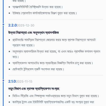
করা হয়েছে।
অ্যাক্সেসিবিলিটি বৈশিষ্ট্যগুলি উন্নত করা হয়েছে।
ইউজার প্রোফাইল কাস্টমাইজেশনের বিকল্প যুক্ত করা হয়েছে।
2.2.0
2025-12-30
উন্নত নিরাপত্তা এবং অনুসন্ধান অ্যালগরিদম
প্ল্যাটফর্মের সামগ্রিক নিরাপত্তা জোরদার করার জন্য ব্যাপক নিরাপত্তা আপডেট
প্রয়োগ করা হয়েছে।
অনুসন্ধান অ্যালগরিদম উন্নত করা হয়েছে, যা এখন আরও প্রাসঙ্গিক ফলাফল প্রদান
করে।
অ্যাপ্লিকেশন আপডেটের জন্য স্বয়ংক্রিয় বিজ্ঞপ্তি সিস্টেম চালু করা হয়েছে।
ছোটখাটো ইন্টারফেস ত্রুটি সংশোধন করা হয়েছে।
2.1.0
2025-11-15
নতুন বিভাগ এবং ব্যাপক অ্যাপ্লিকেশন সংগ্রহ
ভিডিও স্ট্রিমিং এবং শিক্ষামূলক সফটওয়্যারের জন্য নতুন বিভাগ যুক্ত করা হয়েছে।
জনপ্রিয় টুলস এবং ইউটিলিটি অ্যাপ্লিকেশনগুলির একটি বড় সংগ্রহ যুক্ত করা