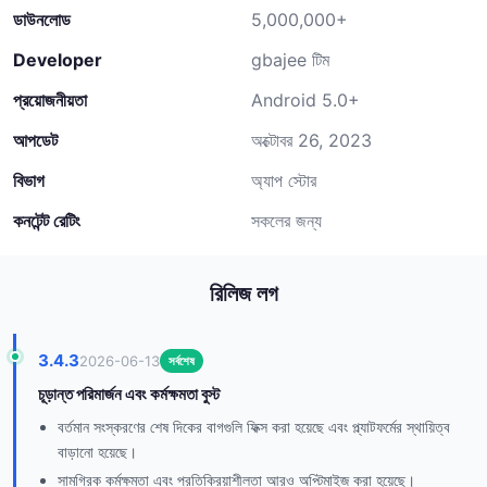
ডাউনলোড
5,000,000+
Developer
gbajee টিম
প্রয়োজনীয়তা
Android 5.0+
আপডেট
অক্টোবর 26, 2023
বিভাগ
অ্যাপ স্টোর
কনটেন্ট রেটিং
সকলের জন্য
রিলিজ লগ
3.4.3
2026-06-13
সর্বশেষ
চূড়ান্ত পরিমার্জন এবং কর্মক্ষমতা বুস্ট
বর্তমান সংস্করণের শেষ দিকের বাগগুলি ফিক্স করা হয়েছে এবং প্ল্যাটফর্মের স্থায়িত্ব
বাড়ানো হয়েছে।
সামগ্রিক কর্মক্ষমতা এবং প্রতিক্রিয়াশীলতা আরও অপ্টিমাইজ করা হয়েছে।