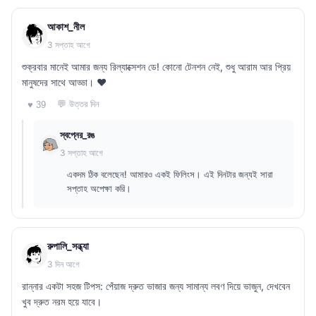
আকাশ_নীল
3 সপ্তাহ আগে
শুক্রবার মানেই আমার জন্য রিল্যাক্সেশন ডে! কোনো টেনশন নেই, শুধু আরাম আর প্রিয়
মানুষদের সাথে আড্ডা। ❤️
💬 উত্তর দিন
♥ 39
স্বপ্নের_রঙ
3 সপ্তাহ আগে
একদম ঠিক বলেছেন! আমারও একই ফিলিংস। এই দিনটার জন্যই সারা
সপ্তাহ অপেক্ষা করি।
রুপালি_সন্ধ্যা
3 দিন আগে
রান্নার একটা সহজ টিপস: পেঁয়াজ দ্রুত ভাজার জন্য সামান্য লবণ দিয়ে ভাজুন, দেখবেন
খুব দ্রুত নরম হয়ে যাবে।