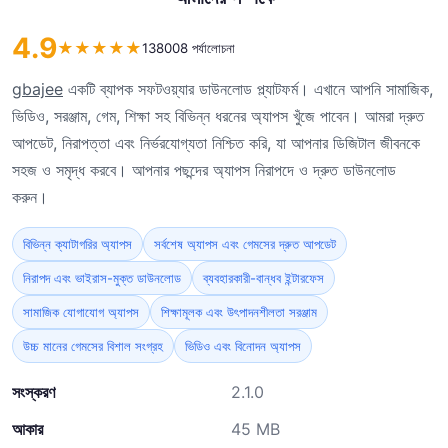
4.9
★
★
★
★
★
138008 পর্যালোচনা
gbajee
একটি ব্যাপক সফটওয়্যার ডাউনলোড প্ল্যাটফর্ম। এখানে আপনি সামাজিক,
ভিডিও, সরঞ্জাম, গেম, শিক্ষা সহ বিভিন্ন ধরনের অ্যাপস খুঁজে পাবেন। আমরা দ্রুত
আপডেট, নিরাপত্তা এবং নির্ভরযোগ্যতা নিশ্চিত করি, যা আপনার ডিজিটাল জীবনকে
সহজ ও সমৃদ্ধ করবে। আপনার পছন্দের অ্যাপস নিরাপদে ও দ্রুত ডাউনলোড
করুন।
বিভিন্ন ক্যাটাগরির অ্যাপস
সর্বশেষ অ্যাপস এবং গেমসের দ্রুত আপডেট
নিরাপদ এবং ভাইরাস-মুক্ত ডাউনলোড
ব্যবহারকারী-বান্ধব ইন্টারফেস
সামাজিক যোগাযোগ অ্যাপস
শিক্ষামূলক এবং উৎপাদনশীলতা সরঞ্জাম
উচ্চ মানের গেমসের বিশাল সংগ্রহ
ভিডিও এবং বিনোদন অ্যাপস
সংস্করণ
2.1.0
আকার
45 MB