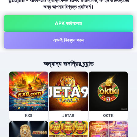
gbajee - অফিসিয়াল অ্যাপ্লিকেশন APK ডাউনলোড, লগইন ও নিবন্ধনের
জন্য আপনার বিশ্বস্ত প্ল্যাটফর্ম।
APK ডাউনলোড
এখনই নিবন্ধন করুন
অন্যান্য জনপ্রিয় ব্র্যান্ড
KX8
JETA9
OKTK