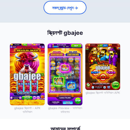
সকল ব্র্যান্ড দেখুন →
স্ক্রিনশট gbajee
gbajee স্ক্রিনশট অফিসিয়াল APK
gbajee স্ক্রিনশট - APK
gbajee Preview - অফিসিয়াল
অফিসিয়াল
ডাউনলোড
আমাদের সম্পর্কে