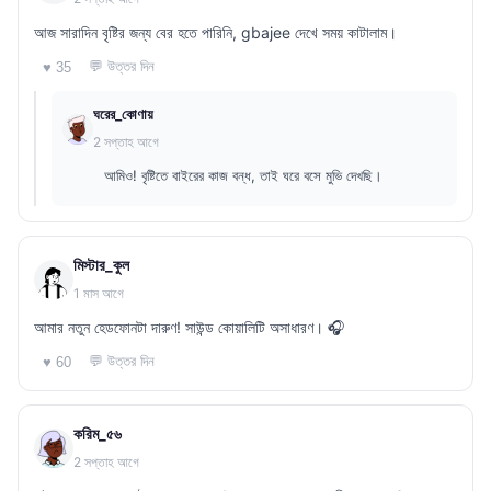
আজ সারাদিন বৃষ্টির জন্য বের হতে পারিনি, gbajee দেখে সময় কাটালাম।
💬 উত্তর দিন
♥ 35
ঘরের_কোণায়
2 সপ্তাহ আগে
আমিও! বৃষ্টিতে বাইরের কাজ বন্ধ, তাই ঘরে বসে মুভি দেখছি।
মিস্টার_কুল
1 মাস আগে
আমার নতুন হেডফোনটা দারুণ! সাউন্ড কোয়ালিটি অসাধারণ। 🎧
💬 উত্তর দিন
♥ 60
করিম_৫৬
2 সপ্তাহ আগে