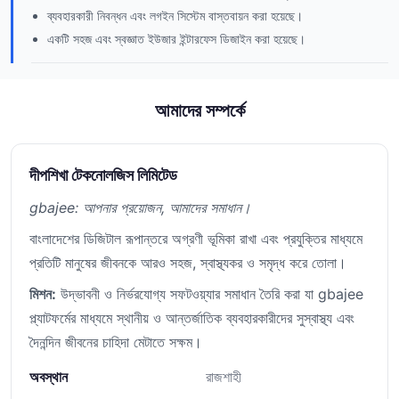
ব্যবহারকারী নিবন্ধন এবং লগইন সিস্টেম বাস্তবায়ন করা হয়েছে।
একটি সহজ এবং স্বজ্ঞাত ইউজার ইন্টারফেস ডিজাইন করা হয়েছে।
আমাদের সম্পর্কে
দীপশিখা টেকনোলজিস লিমিটেড
gbajee: আপনার প্রয়োজন, আমাদের সমাধান।
বাংলাদেশের ডিজিটাল রূপান্তরে অগ্রণী ভূমিকা রাখা এবং প্রযুক্তির মাধ্যমে
প্রতিটি মানুষের জীবনকে আরও সহজ, স্বাস্থ্যকর ও সমৃদ্ধ করে তোলা।
মিশন:
উদ্ভাবনী ও নির্ভরযোগ্য সফটওয়্যার সমাধান তৈরি করা যা gbajee
প্ল্যাটফর্মের মাধ্যমে স্থানীয় ও আন্তর্জাতিক ব্যবহারকারীদের সুস্বাস্থ্য এবং
দৈনন্দিন জীবনের চাহিদা মেটাতে সক্ষম।
অবস্থান
রাজশাহী