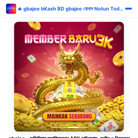
🔥 gbajee bKash BD gbajee বোনাস Notun Today