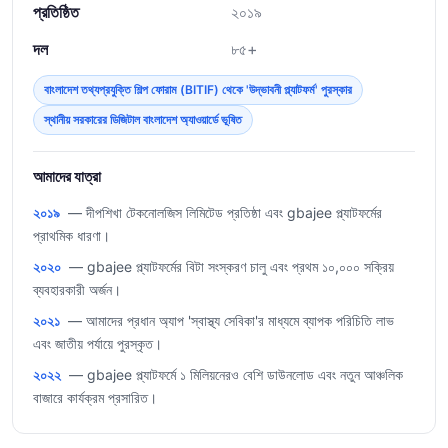
প্রতিষ্ঠিত
২০১৯
দল
৮৫+
বাংলাদেশ তথ্যপ্রযুক্তি শিল্প ফোরাম (BITIF) থেকে 'উদ্ভাবনী প্ল্যাটফর্ম' পুরস্কার
স্থানীয় সরকারের ডিজিটাল বাংলাদেশ অ্যাওয়ার্ডে ভূষিত
আমাদের যাত্রা
২০১৯
— দীপশিখা টেকনোলজিস লিমিটেড প্রতিষ্ঠা এবং gbajee প্ল্যাটফর্মের
প্রাথমিক ধারণা।
২০২০
— gbajee প্ল্যাটফর্মের বিটা সংস্করণ চালু এবং প্রথম ১০,০০০ সক্রিয়
ব্যবহারকারী অর্জন।
২০২১
— আমাদের প্রধান অ্যাপ 'স্বাস্থ্য সেবিকা'র মাধ্যমে ব্যাপক পরিচিতি লাভ
এবং জাতীয় পর্যায়ে পুরস্কৃত।
২০২২
— gbajee প্ল্যাটফর্মে ১ মিলিয়নেরও বেশি ডাউনলোড এবং নতুন আঞ্চলিক
বাজারে কার্যক্রম প্রসারিত।