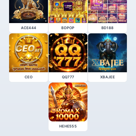
ACE444
BDPOP
BD188
CEO
QQ777
XBAJEE
HEHE555