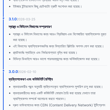
ইউজার ইন্টারফেসে কিছু ছোটখাটো ত্রুটি সংশোধন করা হয়েছে।
3.1.0
2026-03-25
স্বাস্থ্য ও ফিটনেস বিভাগের সম্প্রসারণ
স্বাস্থ্য ও ফিটনেস বিভাগের জন্য আরও প্রিমিয়াম এবং বিশেষায়িত অ্যাপ্লিকেশন যুক্ত
করা হয়েছে।
এই বিভাগের অ্যাপ্লিকেশনগুলির জন্য বিস্তারিত ফিল্টারিং অপশন যোগ করা হয়েছে।
প্ল্যাটফর্মের স্থায়িত্ব এবং নির্ভরযোগ্যতা বৃদ্ধি করা হয়েছে।
বিভিন্ন ডিভাইসে আরও ভালো পারফরম্যান্সের জন্য অপ্টিমাইজেশন করা হয়েছে।
3.0.0
2026-02-10
ব্যক্তিগতকরণ এবং কমিউনিটি বৈশিষ্ট্য
ব্যবহারকারীর পছন্দ অনুযায়ী ব্যক্তিগতকৃত অ্যাপ্লিকেশন সুপারিশ চালু করা হয়েছে।
ব্যবহারকারীদের জন্য একটি কমিউনিটি ফোরাম তৈরি করা হয়েছে যেখানে তারা
অ্যাপ্লিকেশন সম্পর্কে আলোচনা করতে পারবেন।
দ্রুত ডাউনলোডের জন্য CDN (Content Delivery Network) ইন্টিগ্রেশন